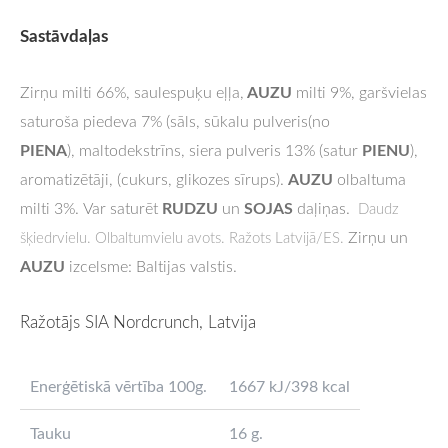
Sastāvdaļas
AUZU
Zirņu milti 66%, saulespuķu eļļa,
milti 9%
, garšvielas
saturoša piedeva 7% (sāls, sūkalu pulveris(no
PIENA
PIENU
),
maltodekstrīns, siera pulveris 13% (satur
),
AUZU
aromatizētāji, (cukurs, glikozes sīrups).
olbaltuma
RUDZU
SOJAS
milti 3%.
Var saturēt
un
daļiņas.
Daudz
Zirņu un
šķiedrvielu. Olbaltumvielu avots. Ražots Latvijā/ES.
AUZU
izcelsme: Baltijas valstis.
Ražotājs SIA Nordcrunch, Latvija
Enerģētiskā vērtība 100g.
1667 kJ/398 kcal
Tauku
16 g.