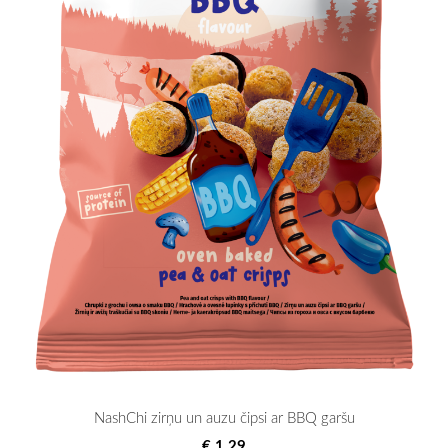
NashChi zirņu un auzu čipsi ar BBQ garšu
€ 1.29