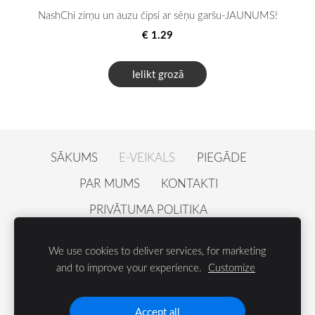
NashChi zirņu un auzu čipsi ar sēņu garšu-JAUNUMS!
€ 1.29
Ielikt grozā
SĀKUMS
E-VEIKALS
PIEGĀDE
PAR MUMS
KONTAKTI
PRIVĀTUMA POLITIKA
PAZINOJUMS PAR ATSAUKUMU
SĪKDATNES
We use cookies to deliver services, for marketing
and to improve your experience.
Customize
© Nordcrunch SIA • Epasts:
shop@nordcrunch.com
•
Tel. +371 26 54 40 44
Accept all