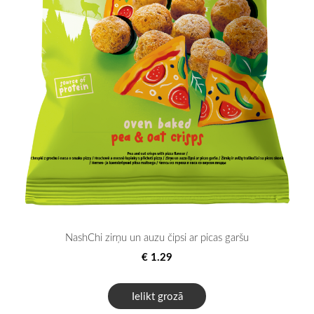
NashChi zirņu un auzu čipsi ar picas garšu
€ 1.29
Ielikt grozā