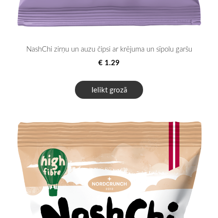
NashChi zirņu un auzu čipsi ar krējuma un sīpolu garšu
€ 1.29
Ielikt grozā