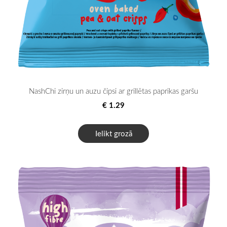
NashChi zirņu un auzu čipsi ar grillētas paprikas garšu
€ 1.29
Ielikt grozā