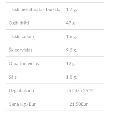
t.sk piesātinātās tauksk.
1,7 g.
Ogļhidrāti
47 g.
t.sk. cukuri
1,6 g.
Šķiedrvielas
9,3 g.
Olbaltumvielas
12 g.
Sāls
1,8 g.
Uzglabāšana
+5 līdz +25 °C
Cena Kg./Eur
21,50Eur