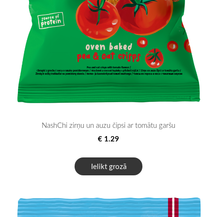
NashChi zirņu un auzu čipsi ar tomātu garšu
€ 1.29
Ielikt grozā