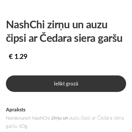
NashChi zirņu un auzu
čipsi ar Čedara siera garšu
€ 1.29
Ielikt grozā
Apraksts
zirņu un
auzu čipsi ar Čedara siera
Nordcrunch NashChi
garšu 60g.