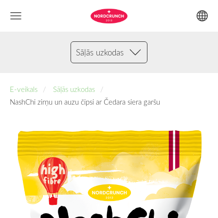
Sāļās uzkodas
E-veikals
Sāļās uzkodas
NashChi zirņu un auzu čipsi ar Čedara siera garšu