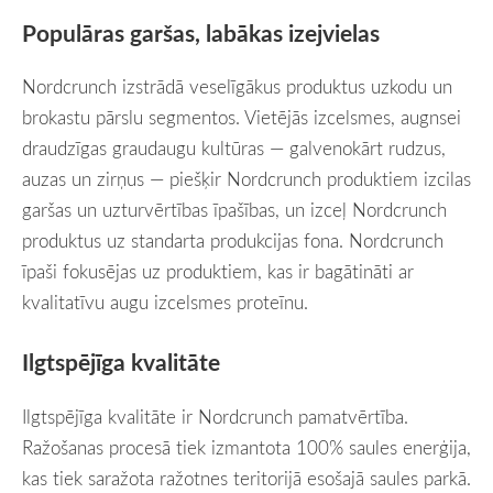
Populāras garšas, labākas izejvielas
Nordcrunch izstrādā veselīgākus produktus uzkodu un
brokastu pārslu segmentos. Vietējās izcelsmes, augnsei
draudzīgas graudaugu kultūras — galvenokārt rudzus,
auzas un zirņus — piešķir Nordcrunch produktiem izcilas
garšas un uzturvērtības īpašības, un izceļ Nordcrunch
produktus uz standarta produkcijas fona. Nordcrunch
īpaši fokusējas uz produktiem, kas ir bagātināti ar
kvalitatīvu augu izcelsmes proteīnu.
Ilgtspējīga kvalitāte
Ilgtspējīga kvalitāte ir Nordcrunch pamatvērtība.
Ražošanas procesā tiek izmantota 100% saules enerģija,
kas tiek saražota ražotnes teritorijā esošajā saules parkā.