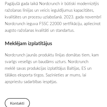
Pagājušā gada laikā Nordcrunch ir būtiski
modernizējis
ražošanas līniijas un veicis ieguldījumus
kapacitātes,
kvalitātes un procesu uzlabošanā. 2023. gada novembrī
Nordcrunch ieguva FSSC 22000 sertfikāciju, apliecinot
augsto ražošanas kvalitāti un standartus.
Meklējam izplatītājus
Nordcrunch jaunās produktu līnijas domātas tiem, kam
svarīgs veselīgs un baudāms uzturs. Nordcrunch
meklē
savas produkcijas
izplatītājus Baltijas, ES un
tālākos eksporta tirgos. Sazinieties ar mums, lai
apspriestu sadarbības iespējas.
Kontakti