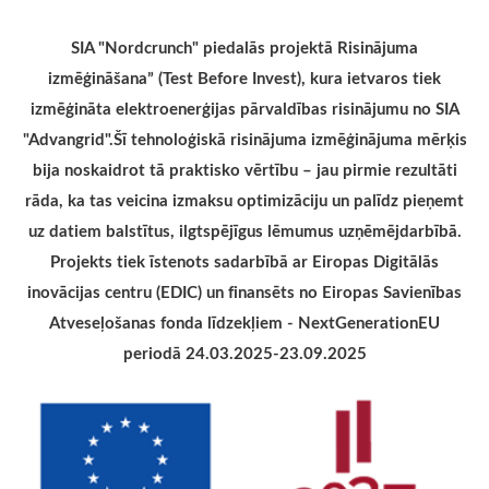
SIA "Nordcrunch" piedalās projektā Risinājuma
izmēģināšana” (Test Before Invest), kura ietvaros tiek
izmēģināta elektroenerģijas pārvaldības risinājumu no SIA
"Advangrid".Šī tehnoloģiskā risinājuma izmēģinājuma mērķis
bija noskaidrot tā praktisko vērtību – jau pirmie rezultāti
rāda, ka tas veicina izmaksu optimizāciju un palīdz pieņemt
uz datiem balstītus, ilgtspējīgus lēmumus uzņēmējdarbībā.
Projekts tiek īstenots sadarbībā ar Eiropas Digitālās
inovācijas centru (EDIC) un finansēts no Eiropas Savienības
Atveseļošanas fonda līdzekļiem - NextGenerationEU
periodā 24.03.2025-23.09.2025