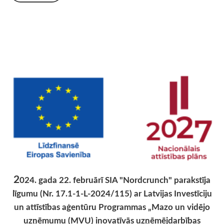
2
024. gada 22. februārī SIA "Nordcrunch" parakstīja
līgumu (Nr. 17.1-1-L-2024/115) ar Latvijas Investīciju
un attīstības aģentūru Programmas „Mazo un vidējo
uzņēmumu (MVU) inovatīvās uzņēmējdarbības