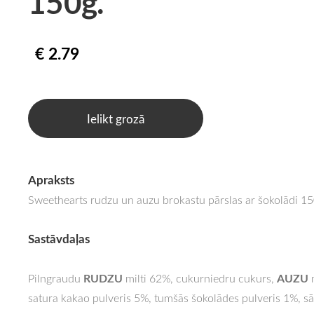
150g.
€ 2.79
Ielikt grozā
Apraksts
Sweethearts rudzu un auzu brokastu pārslas ar šokolādi 15
Sastāvdaļas
RUDZU
AUZU
Pilngraudu
milti 62%, cukurniedru cukurs,
satura kakao pulveris 5%, tumšās šokolādes pulveris 1%, sā