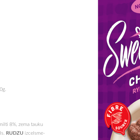
0g.
milti 8%, zema tauku
RUDZU
ls.
izcelsme-