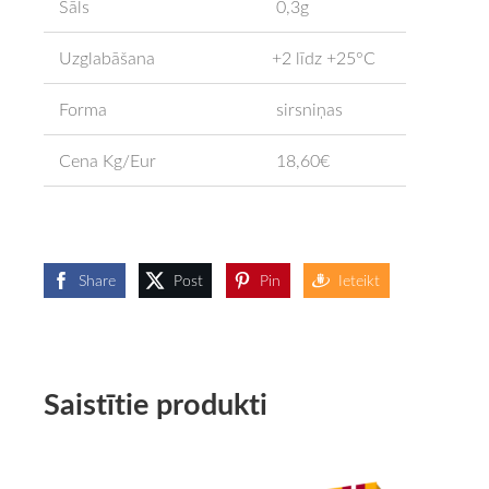
Sāls
0,3g
Uzglabāšana
+2 līdz +25°C
Forma
sirsniņas
Cena Kg/Eur
18,60€
Share
Post
Pin
Ieteikt
Saistītie produkti