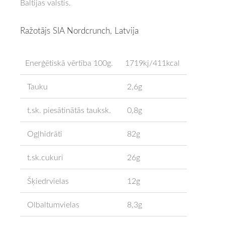
Baltijas valstis.
Ražotājs SIA Nordcrunch, Latvija
Enerģētiskā vērtība 100g.
1719kj/411kcal
Tauku
2,6g
t.sk. piesātinātās tauksk.
0,8g
Ogļhidrāti
82g
t.sk.cukuri
26g
Šķiedrvielas
12g
Olbaltumvielas
8,3g