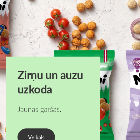
Zirņu un auzu
uzkoda
Jaunas garšas.
​Veikals​