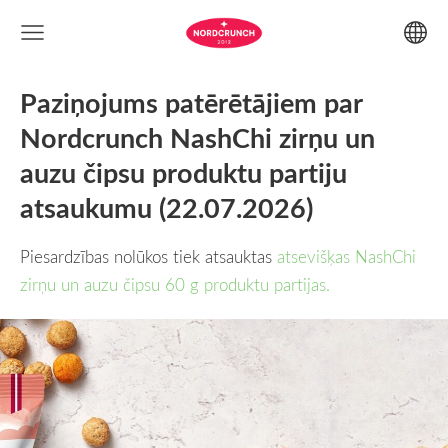
Paziņojums patērētājiem par
Nordcrunch NashChi zirņu un
auzu čipsu produktu partiju
atsaukumu (22.07.2026)
Piesardzības nolūkos tiek atsauktas
atsevišķas NashChi
zirņu un auzu čipsu 60 g produktu partijas.