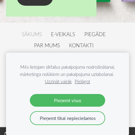
SĀKUMS
E-VEIKALS
PIEGĀDE
PAR MUMS
KONTAKTI
PRIVĀTUMA POLITIKA
Mēs lietojam sīkfailus pakalpojuma nodrošināšanai,
PAZINOJUMS PAR ATSAUKUMU
SĪKDATNES
mārketinga nolūkiem un pakalpojuma uzlabošanai.
Uzzināt vairāk
Pielāgot
© Nordcrunch SIA • Epasts:
shop@nordcrunch.com
•
Tel. +371 26 54 40 44
Pieņemt visus
Pieņemt tikai nepieciešamos