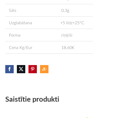
Sāls
0,3g
Uzglabāšana
+5 līdz+25°C
Forma
riņķīši
Cena Kg/Eur
18,60€
Saistītie produkti