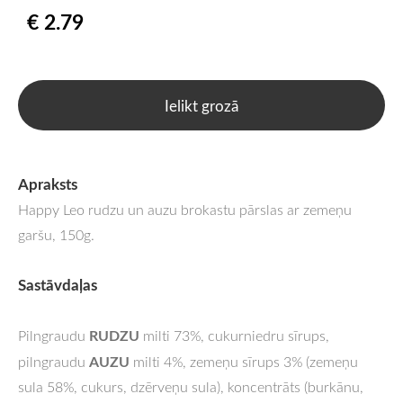
€ 2.79
Ielikt grozā
Apraksts
Happy Leo rudzu un auzu brokastu pārslas ar zemeņu
garšu, 150g.
Sastāvdaļas
RUDZU
Pilngraudu
milti 73%, cukurniedru sīrups,
AUZU
pilngraudu
milti 4%, zemeņu sīrups 3% (zemeņu
sula 58%, cukurs, dzērveņu sula), koncentrāts (burkānu,