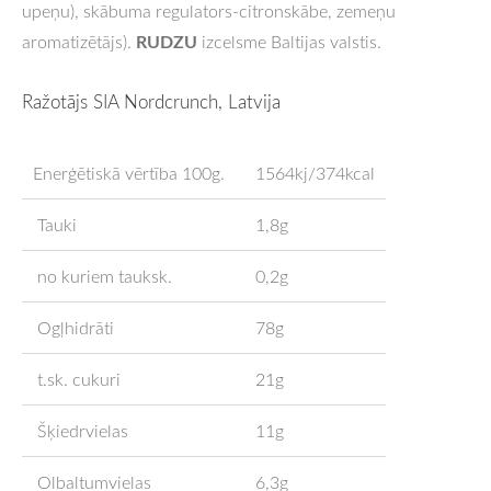
upeņu), skābuma regulators-citronskābe, zemeņu
RUDZU
aromatizētājs).
izcelsme Baltijas valstis.
Ražotājs SIA Nordcrunch, Latvija
Enerģētiskā vērtība 100g.
1564kj/374kcal
Tauki
1,8g
no kuriem tauksk.
0,2g
Ogļhidrāti
78g
t.sk. cukuri
21g
Šķiedrvielas
11g
Olbaltumvielas
6,3g