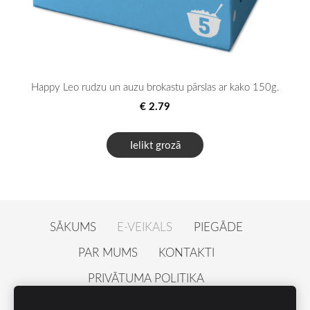
Happy Leo rudzu un auzu brokastu pārslas ar kako 150g.
€ 2.79
Ielikt grozā
SĀKUMS
E-VEIKALS
PIEGĀDE
PAR MUMS
KONTAKTI
PRIVĀTUMA POLITIKA
PAZINOJUMS PAR ATSAUKUMU
SĪKDATNES