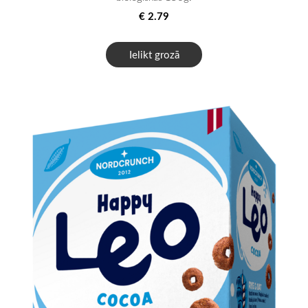
€ 2.79
Ielikt grozā